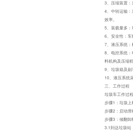
3、压缩装置
4、中转运输
效率。
5、装载量多
6、安全性：
7、液压系统
8、电控系统：
料机构及压缩
9、垃圾箱及
10、液压系统
三、工作过程
垃圾车工作过
步骤
1：垃圾
步骤
2：启动
步骤
3：倾翻
3.1到达垃圾