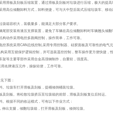
：采用滑板及刮板压缩装置，通过滑板及刮板对垃圾进行压缩，极大的提高
：采用高位倾翻卸料方式，卸料便捷，可与大中型后装式压缩垃圾车、移动
：垃圾箱容积大，装载量多，能满足大部分客户要求。
车辆尾部安装有液压支撑装置，避免了车辆在高位倾翻卸料时车辆翘头倾翻
：机构动作采用电控多路阀控制，操作简单，工作可靠。
电控系统采用CAN总线控制,采用专用控制器、硅胶面板及可靠性的电气
机构采用互锁保护逻辑控制，并可选装遥控控制，整车操作更方便快捷，
副车架等主要零部件采用合金高强钢制作，自重轻，强度高。
采用名牌液压元件，操纵轻便，工作可靠。
程见下图：
上料。垃圾车打开滑板及刮板，提桶倾倒桶装垃圾。
滑板及刮板。将松散垃圾挤压至垃圾箱的前部，滑板及刮板复位后转运。
卸料。根据不同的收运模式，可有以下作业方式：
站，伸出支腿，倾翻垃圾箱，打开滑板及刮板，倾倒垃圾。