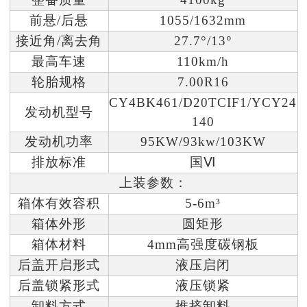
前悬/后悬
1055/1
632
mm
接近角/离去角
27.7°/1
3
°
最高车速
110km/h
轮胎规格
7.00R16
CY4BK461/D20TCIF1/YCY24
发动机型号
140
发动机功率
95KW/9
3
kw/103KW
排放标准
国Ⅵ
上装参数：
箱体有效容积
5
-6
m³
箱体外形
圆矩形
箱体材料
4mm高强度碳钢
板
后盖开启形式
液压启闭
后盖锁紧形式
液压锁紧
卸料方式
推挤卸料