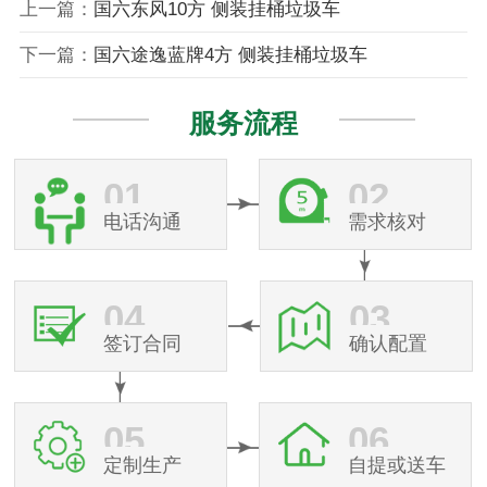
上一篇：
国六东风10方 侧装挂桶垃圾车
下一篇：
国六途逸蓝牌4方 侧装挂桶垃圾车
服务流程
01
02
电话沟通
需求核对
04
03
签订合同
确认配置
05
06
定制生产
自提或送车