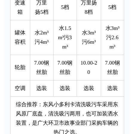
变速
万里
万里扬
5档
5档
箱
扬5档
8档
水1.5
水3m³
罐体
水2m³
水3m³
m³污3
污2.6
容积
污4m³
污6m³
m³
m³
7.00钢
7.00钢
10.00-2
7.00钢
轮胎
丝胎
丝胎
0
丝胎
空调
选装
选装
选装
选装
综合推荐：东风小多利卡清洗吸污车采用东
风原厂底盘，清洗吸污两用，也可加装洒水
装置，是广大环卫市政事业部门采购车辆的
热门之选。