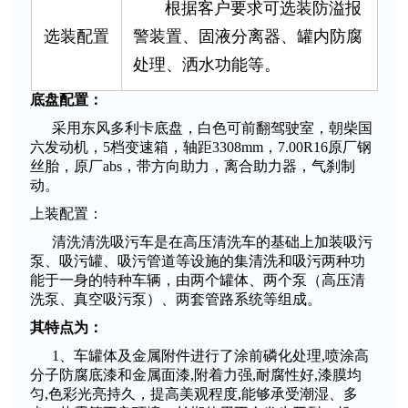
根据客户要求可选装防溢报
选装配置
警装置、固液分离器、罐内防腐
处理、洒水功能等。
底盘配置：
采用东风多利卡底盘，白色可前翻驾驶室，朝柴国
六发动机，5档变速箱，轴距3308mm，7.00R16原厂钢
丝胎，原厂abs，带方向助力，离合助力器，气刹制
动。
上装配置：
清洗清洗吸污车是在高压清洗车的基础上加装吸污
泵、吸污罐、吸污管道等设施的集清洗和吸污两种功
能于一身的特种车辆，由两个罐体、两个泵（高压清
洗泵、真空吸污泵）、两套管路系统等组成。
其特点为：
1、车罐体及金属附件进行了涂前磷化处理,喷涂高
分子防腐底漆和金属面漆,附着力强,耐腐性好,漆膜均
匀,色彩光亮持久，提高美观程度,能够承受潮湿、多