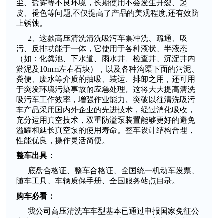
尘、盐雾等不良环境，长期使用不会发生开裂、起
皮、褪色等问题,不仅提高了产品的美观程度,还有效防
止锈蚀。
2、这款高压清洗清洗吸污车集冲洗、疏通、吸
污、反排功能于一体，它使用于各种液状、半液态
（如：化粪池、下水道、雨水井、检查井、沉淀井内
淤泥及10mm左右石块），以及各种沟渠下面的污泥、
粪便、废水等介质的抽吸、装运、排卸之用，还可用
于突发环境污染事故的应急处理。这将大大提高清洗
吸污车工作效率，增强作业能力。突破以往清洗吸污
车产品采用国内外企业的先进技术，经过消化吸收，
充分运用真空技术，双重防溢泵装置能够更好的避免
溢罐和延长真空泵的使用寿命。整车设计结构合理，
性能优良，操作灵活简便。
整车出具：
底盘合格证、整车合格证、全国统一机动车发票、
随车工具、车辆质保手册、全国服务站点目录。
购车必看：
我公司高压清洗车车型基本已通过申报国家免征公