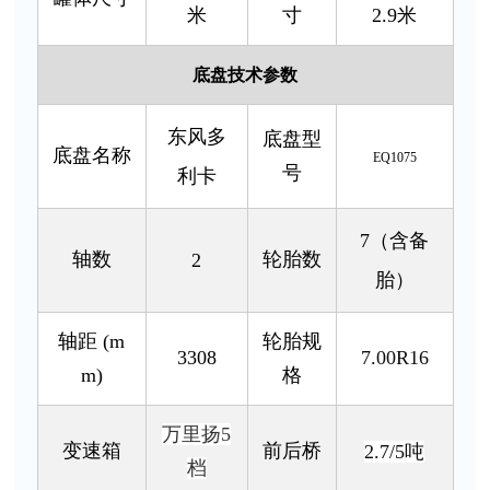
米
寸
2.9米
底盘技术参数
东风多
底盘型
底盘名称
EQ1075
号
利卡
7（含备
轴数
轮胎数
2
胎）
轴距 (m
轮胎规
3308
7.00R16
m)
格
万里扬5
变速箱
前后桥
2.7/5吨
档