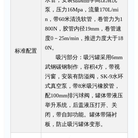
水管，安装德国品孚高压清洗
泵，压力16Mpa，流量170L/mi
n，带60米清洗软管，卷管力为1
800N，胶管内径19mm，卷管速
度0－25m/min，推进力度大于18
0N。
标准配置
吸污部分：吸污罐采用6mm
武钢碳钢制作，容积4方，带视
污窗，安装有防溢阀，SK-9水环
式真空泵，带8米吸污橡胶管，
配100mm排污球阀，罐体带液压
举升系统，后盖液压打开、关
闭，带自卸功能。罐体带隔衬
板，防止吸污罐体变形。