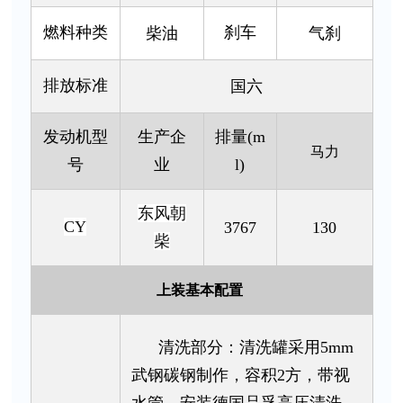
燃料种类
刹车
柴油
气刹
排放标准
国六
发动机型
生产企
排量(m
马力
号
业
l)
东风朝
CY
3767
130
柴
上装基本配置
清洗部分：清洗罐采用5mm
武钢碳钢制作，容积2方，带视