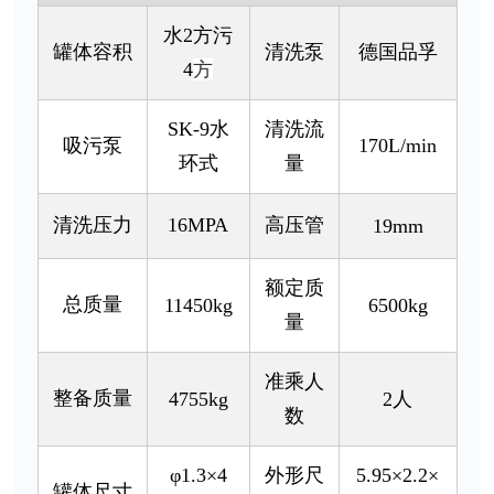
水2方污
罐体容积
清洗泵
德国品孚
4
方
SK-9水
清洗流
吸污泵
170L/min
环式
量
清洗压力
16MPA
高压管
19mm
额定质
总质量
11450kg
6500kg
量
准乘人
整备质量
4755kg
2人
数
φ1.3×4
外形尺
5.95×2.2×
罐体尺寸