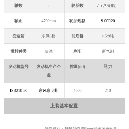
轴数
2
轮胎数
7（含备胎）
轴距
4700mm
轮胎规格
9.00R20
变速箱
东风6档
前后桥
4.5/9吨
燃料种类
柴油
刹车
断气刹
马力
发动机型号
发动机生产企
排量
(ml)
业
ISB210 50
东风康明斯
4500
210
上装基本配置