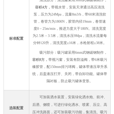
清洗部分：清洗罐采用5mm武钢碳钢制作，
容积4方，
带视水管，安装天津通洁高压清洗
泵，压力为24Mpa，流量8m3/h，带60米清洗软
管，卷管力为1800N，胶管内径19mm，卷管速
度0－25m/min，推进力度大于180N。清洗宽度
为2.5米－3.5米，清洗水压9Mpa，清洗水流量每
标准配置
分钟120升，清洗宽度
≥
16米，水枪射程
≥
38米。
吸污部分：吸污罐采用6mm武钢碳钢制作，
容积8方，
带视污窗，安装有防溢阀，带6米吸污
橡胶管，配150mm排污球阀，罐体带液压举升系
统，后盖液压打开、关闭，带自卸功能。罐体带
隔衬板，防止吸污罐体变形。
可加装洒水装置，安装绿化洒水炮、前冲、
后洒、侧喷，可进行绿化洒水、喷雾、压尘、高
选装配置
压冲洗路面，还可加装吸污功能，集清洗、吸污