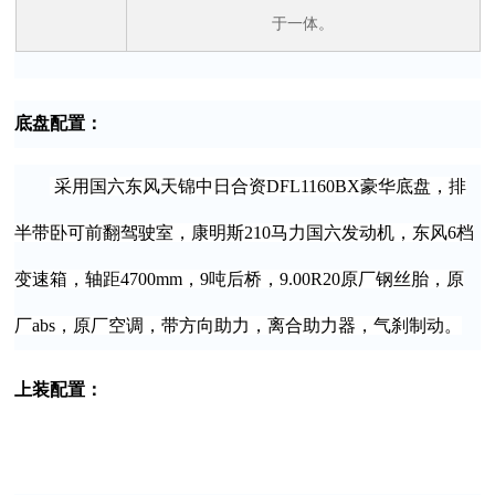
于一体。
底盘配置：
采用国六
东风天锦中日合资DFL1160BX豪华底盘
，排
半带卧可前翻驾驶室，康明斯210马力国六发动机，东风6档
变速箱，
轴距
4700mm，9吨后桥，9.00R20原厂钢丝胎，原
厂abs，原厂空调，带方向助力，离合助力器，气刹制动。
上装配置：