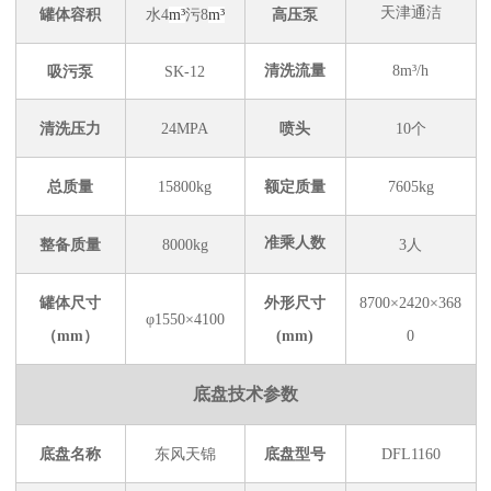
天津通洁
罐体容积
水4
m³
污8
m³
高压泵
清洗流量
8m³/h
吸污泵
SK-12
清洗压力
24MPA
喷头
10个
总质量
15800kg
额定质量
7605kg
准乘人数
整备质量
8000kg
3人
罐体尺寸
外形尺寸
8700×2420×368
φ1550×4100
（mm）
(mm)
0
底盘技术参数
底盘名称
东风天锦
底盘型号
DFL1160