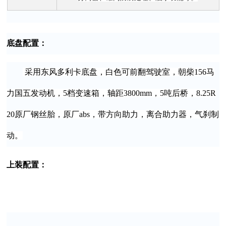
底盘配置：
采用东
风多利卡底盘，白色可前翻驾驶室，朝柴156马
力国五发动机，5档变速箱，
轴距
3800mm，5吨后桥，8.25R
20原厂钢丝胎，原厂abs，带方向助力，离合助力器，气刹制
动。
上装配置：