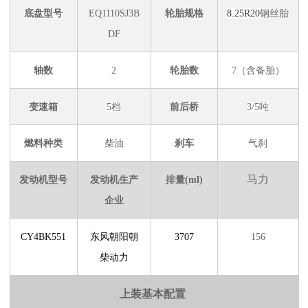
底盘型号
EQ1110SJ3B
轮胎规格
8.25R20
钢丝胎
DF
轴数
2
轮胎数
7（含备胎）
变速箱
5档
前后桥
3/5吨
燃料种类
柴油
刹车
气刹
马力
发动机型号
发动机生产
排量
(ml)
企业
CY4BK551
东风朝阳朝
3707
156
柴动力
上装基本配置