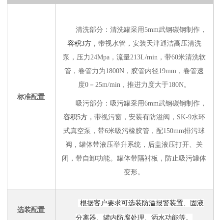
清洗部分：清洗罐采用5mm武钢碳钢制作，
容积3方，
带视水管，安装天津通洁高压清洗
泵，压力24Mpa，流量
213L/min
，带60米清洗软
管，卷管力为1800N，胶管内径19mm，卷管速
度0－25m/min，推进力度大于180N。
标准配置
吸污部分：吸污罐采用6mm武钢碳钢制作，
容积5方，
带视污窗，安装有防溢阀，
SK-9水环
式
真空泵，带6米吸污橡胶管，配150mm排污球
阀，罐体带液压举升系统，后盖液压打开、关
闭，带自卸功能。罐体带隔衬板，防止吸污罐体
变形。
根据客户要求可选装防溢报警装置、固液
选装配置
分离器、罐内防腐处理、洒水功能等。