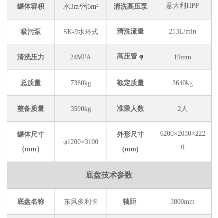
意大利HPP
罐体容积
水3
m³
污5
m³
清洗高压泵
清洗流量
213L/min
吸污泵
SK-9水环式
高压管
φ
清洗压力
24MPA
19mm
总质量
7360kg
额定质量
3640kg
整备质量
3590kg
准乘人数
2人
6200×2030×222
罐体尺寸
外形尺寸
φ1200×3100
0
（mm）
(mm)
底盘技术参数
底盘名称
东风多利卡
轴距
3800mm