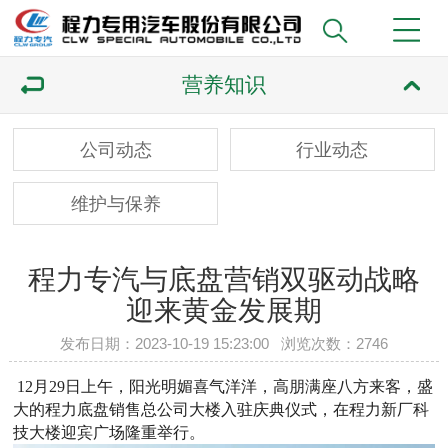
营养知识
公司动态
行业动态
维护与保养
程力专汽与底盘营销双驱动战略
迎来黄金发展期
发布日期：2023-10-19 15:23:00 浏览次数：
2746
12月29日上午，阳光明媚喜气洋洋，高朋满座八方来客，盛
大的程力底盘销售总公司大楼入驻庆典仪式，在程力新厂科
技大楼迎宾广场隆重举行。