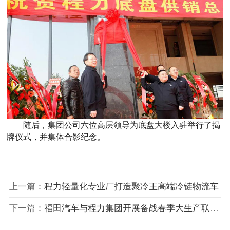
随后，集团公司六位高层领导为底盘大楼入驻举行了揭
牌仪式，并集体合影纪念。
上一篇：
程力轻量化专业厂打造聚冷王高端冷链物流车
下一篇：
福田汽车与程力集团开展备战春季大生产联合行