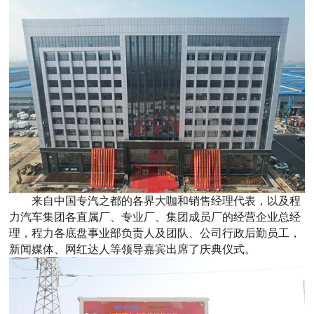
来自中国专汽之都的各界大咖和销售经理代表，以及程
力汽车集团各直属厂、专业厂、集团成员厂的经营企业总经
理，程力各底盘事业部负责人及团队、公司行政后勤员工，
新闻媒体、网红达人等领导嘉宾出席了庆典仪式。